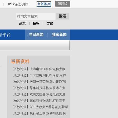
繁體版
新版体验
|
IPTV杂志/月报
据平台
当日新闻
独家新闻
|
最新资料
【长沙论道】上海电信汪科科:电信大数
【长沙论道】CTR赵梅:时间即库存 用户
【长沙论道】医帮一马荣华:助力IPTV智
【长沙论道】思华科技陈林:云技术在大
【长沙论道】欢网文国基:家庭电视大屏
【长沙论道】翼信科技张锦红:打造基于
【长沙论道】OTT大数据产品总监姜岚:融
【长沙论道】风行易正朝:深耕与长跑 风