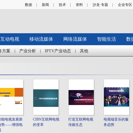
数据
|
新闻
|
技术
|
资料
|
沙龙·专题
|
企业专区
互动电视
移动流媒体
网络流媒体
智能生活
数
务方案
产业分析
IPTV产业动态
其他
智能电视发展新
CIBN互联网电视
打造互联网电视
电视端音乐的服
趋势——增强电
的变革
传媒生态
务趋势
视