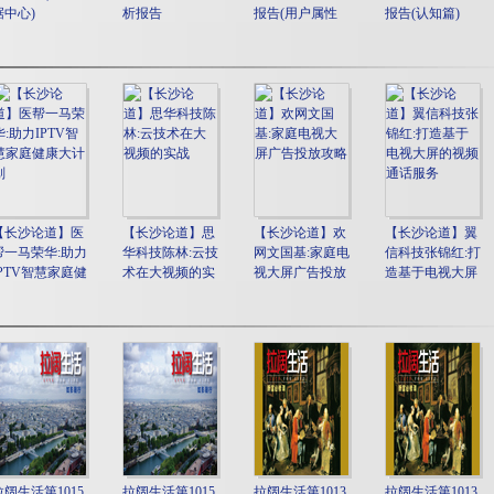
据中心)
析报告
报告(用户属性
报告(认知篇)
篇)
【长沙论道】医
【长沙论道】思
【长沙论道】欢
【长沙论道】翼
帮一马荣华:助力
华科技陈林:云技
网文国基:家庭电
信科技张锦红:打
IPTV智慧家庭健
术在大视频的实
视大屏广告投放
造基于电视大屏
康大计划
战
攻略
的视频通话服务
拉阔生活第1015
拉阔生活第1015
拉阔生活第1013
拉阔生活第1013