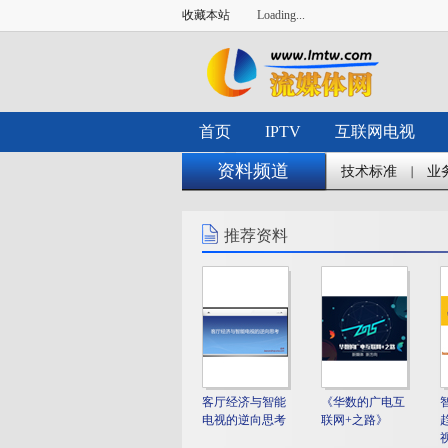
收藏本站
Loading...
首页
IPTV
互联网电视
资料频道
技术标准
业
推荐资料
客厅经济与智能
《华数的广电互
电视的逆向思考
联网+之路》