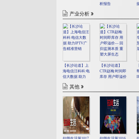
析报告
产业分析
【长沙论道】上
【长沙论道】
海电信汪科科:电
CTR赵梅:时间即
信大数据 助力
库存 用户即溢价
IPTV广告精准营
— 回归监测本质
其他
销
重
拉阔生活第1017
拉阔生活第1016